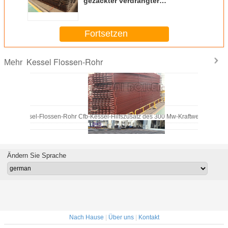
gezackter verdrängter
Dampfkessel zerteilt Ekonomiser-
Flossen-Rohr
Fortsetzen
Kessel Flossen-Rohr
Mehr
Kessel-Flossen-Rohr Cfb-Kessel-Hilfszusatz des 300 Mw-Kraftwerk-Doppel
Ändern Sie Sprache
Kohlen-Ekonomiser-Kessel-Reparatur-Teile für Energie-Kessel-Rippenrohr-Hei
Nach Hause
|
Über uns
|
Kontakt