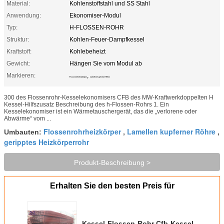
Material:
Kohlenstoffstahl und SS Stahl
Anwendung:
Ekonomiser-Modul
Typ:
H-FLOSSEN-ROHR
Struktur:
Kohlen-Feuer-Dampfkessel
Kraftstoff:
Kohlebeheizt
Gewicht:
Hängen Sie vom Modul ab
Markieren:
,
Flossenrohrheizkörper
Lamellen kupferner Röhre
300 des Flossenrohr-Kesselekonomisers CFB des MW-Kraftwerkdoppelten H
Kessel-Hilfszusatz Beschreibung des h-Flossen-Rohrs 1. Ein
Kesselekonomiser ist ein Wärmetauschergerät, das die „verlorene oder
Abwärme“ vom ...
Flossenrohrheizkörper
Lamellen kupferner Röhre
Umbauten:
,
,
geripptes Heizkörperrohr
Produkt-Beschreibung >
Erhalten Sie den besten Preis für
Kessel-Flossen-Rohr Cfb-Kessel-