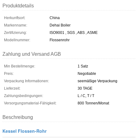
Produktdetails
Herkunftsort:
China
Markenname:
Dehai Boiler
Zertifizierung:
ISO9001 , SGS , ABS , ASME
Modellnummer:
Flossenrohr
Zahlung und Versand AGB
Min Bestellmenge:
1 Satz
Preis:
Negotiable
Verpackung Informationen:
seemäßige Verpackung
Lieferzeit:
30 TAGE
Zahlungsbedingungen:
L / C, T / T
Versorgungsmaterial-Fähigkeit:
800 Tonnen/Monat
Beschreibung
Kessel Flossen-Rohr