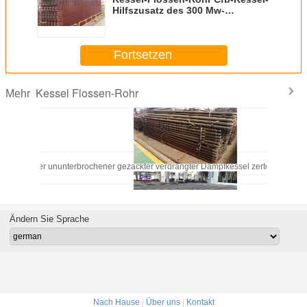
Hilfszusatz des 300 Mw-
Kraftwerk-Doppelt-H
Fortsetzen
Kessel Flossen-Rohr
Mehr
eschweißter ununterbrochener gezackter verdrängter Dampfkessel zerteilt Ekono
Ändern Sie Sprache
Kohlen-Ekonomiser-Kessel-Reparatur-Teile für Energie-Kessel-Rippenrohr-
Nach Hause
|
Über uns
|
Kontakt