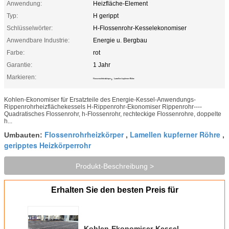
Anwendung:
Heizfläche-Element
Typ:
H gerippt
Schlüsselwörter:
H-Flossenrohr-Kesselekonomiser
Anwendbare Industrie:
Energie u. Bergbau
Farbe:
rot
Garantie:
1 Jahr
Markieren:
,
Flossenrohrheizkörper
Lamellen kupferner Röhre
Kohlen-Ekonomiser für Ersatzteile des Energie-Kessel-Anwendungs-
Rippenrohrheizflächekessels H-Rippenrohr-Ekonomiser Rippenrohr----
Quadratisches Flossenrohr, h-Flossenrohr, rechteckige Flossenrohre, doppelte
h...
Flossenrohrheizkörper
Lamellen kupferner Röhre
Umbauten:
,
,
geripptes Heizkörperrohr
Produkt-Beschreibung >
Erhalten Sie den besten Preis für
Kohlen-Ekonomiser-Kessel-