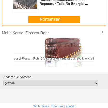
Reparatur-Teile für Energie-
Kessel-Rippenrohr-Heizfläche
Fortsetzen
Kessel Flossen-Rohr
Mehr
Kessel-Flossen-Rohr Cfb-Kessel-Hilfszusatz des 300 Mw-Kraftwerk-Dopp
Ändern Sie Sprache
H - Schreiben Sie quadratisches Kessel-Flossen-Rohr enthalten Ekonomiser für Kes
Nach Hause
|
Über uns
|
Kontakt