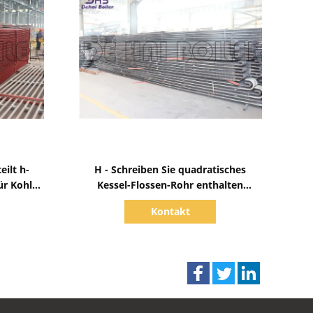
Zeige Details
ilt h-
H - Schreiben Sie quadratisches
ür Kohle
Kessel-Flossen-Rohr enthalten
ssel
Ekonomiser für Kessel-Ersatzteile
Kontakt