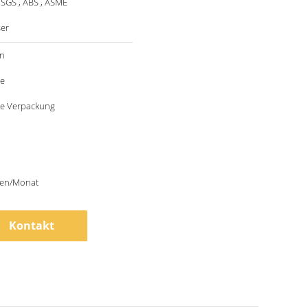
 SGS , ABS , ASME
er
n
le
e Verpackung
en/Monat
Kontakt