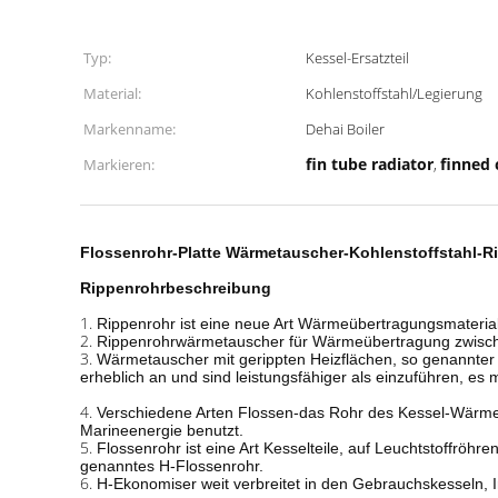
Typ:
Kessel-Ersatzteil
Material:
Kohlenstoffstahl/Legierung
Markenname:
Dehai Boiler
fin tube radiator
finned 
Markieren:
,
Flossenrohr-Platte Wärmetauscher-Kohlenstoffstahl-R
Rippenrohrbeschreibung
1.
Rippenrohr ist eine neue Art Wärmeübertragungsmaterial,
2.
Rippenrohrwärmetauscher für Wärmeübertragung zwische
3.
Wärmetauscher mit gerippten Heizflächen, so genannter
erheblich an und sind leistungsfähiger als einzuführen, es 
4.
Verschiedene Arten Flossen-das Rohr des Kessel-Wärmeta
Marineenergie benutzt.
5.
Flossenrohr ist eine Art Kesselteile, auf Leuchtstoffröh
genanntes H-Flossenrohr.
6.
H-Ekonomiser weit verbreitet in den Gebrauchskesseln,