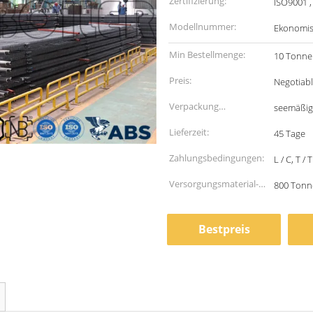
Zertifizierung:
ISO9001 ,
Modellnummer:
Ekonomis
Min Bestellmenge:
10 Tonne
Preis:
Negotiab
Verpackung
seemäßig
Informationen:
Lieferzeit:
45 Tage
Zahlungsbedingungen:
L / C, T / T
Versorgungsmaterial-
800 Tonn
Fähigkeit:
Bestpreis