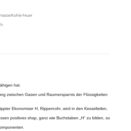
masse/Kohle-Feuer
ch
ähigen hat.
gung zwischen Gasen und Raumersparnis der Flüssigkeiten
pter Ekonomiser H, Rippenrohr, wird in den Kesselteilen,
ossen positives shap, ganz wie Buchstaben „H“ zu bilden, so
rkomponenten.