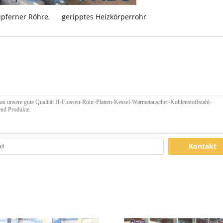
upferner Röhre
,
geripptes Heizkörperrohr
Kontakt