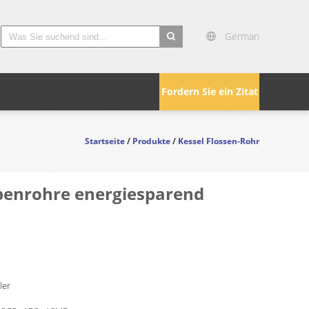
German
Fordern Sie ein Zitat
Startseite
/
Produkte
/
Kessel Flossen-Rohr
penrohre energiesparend
ler