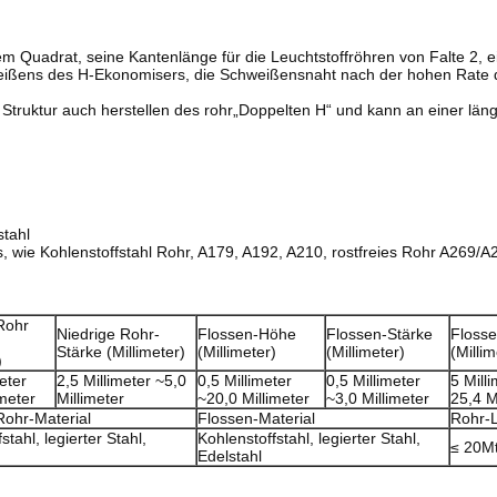
m Quadrat, seine Kantenlänge für die Leuchtstoffröhren von Falte 2, e
eißens des H-Ekonomisers, die Schweißensnaht nach der hohen Rate d
 Struktur auch herstellen des rohr„Doppelten H“ und kann an einer l
stahl
es, wie Kohlenstoffstahl Rohr, A179, A192, A210, rostfreies Rohr A269
Rohr
Niedrige Rohr-
Flossen-Höhe
Flossen-Stärke
Floss
Stärke (Millimeter)
(Millimeter)
(Millimeter)
(Millim
)
eter
2,5 Millimeter ~5,0
0,5 Millimeter
0,5 Millimeter
5 Milli
imeter
Millimeter
~20,0 Millimeter
~3,0 Millimeter
25,4 M
Rohr-Material
Flossen-Material
Rohr-L
stahl, legierter Stahl,
Kohlenstoffstahl, legierter Stahl,
≤ 20Mt
Edelstahl