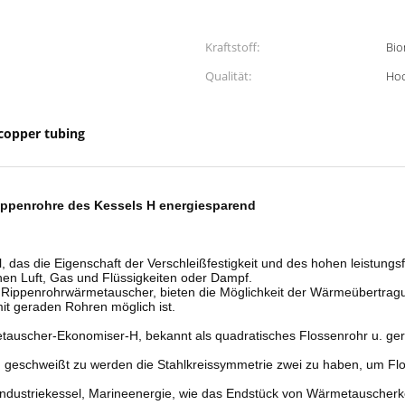
Kraftstoff:
Bio
Qualität:
Ho
copper tubing
ippenrohre des Kessels H energiesparend
 das die Eigenschaft der Verschleißfestigkeit und des hohen leistungsf
n Luft, Gas und Flüssigkeiten oder Dampf.
 Rippenrohrwärmetauscher, bieten die Möglichkeit der Wärmeübertra
mit geraden Rohren möglich ist.
uscher-Ekonomiser-H, bekannt als quadratisches Flossenrohr u. gerip
ren geschweißt zu werden die Stahlkreissymmetrie zwei zu haben, um Fl
 Industriekessel, Marineenergie, wie das Endstück von Wärmetausche