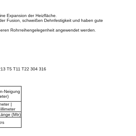
ine Expansion der Heizfläche.
er Fusion, schweißen Dehnfestigkeit und haben gute
ängeren Rohrreihengelegenheit angewendet werden.
/A213 T5 T11 T22 304 316
en-Neigung
eter)
meter |
illimeter
änge (Mtr)
rs