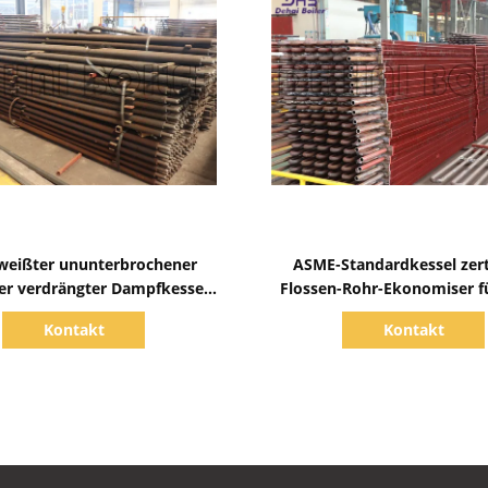
Zeige Details
Zeige Details
weißter ununterbrochener
ASME-Standardkessel zerte
er verdrängter Dampfkessel
Flossen-Rohr-Ekonomiser f
lt Ekonomiser-Flossen-Rohr
abgefeuerten Dampfke
Kontakt
Kontakt