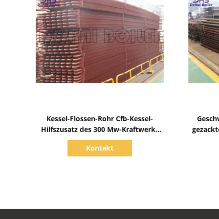
Zeige Details
Kessel-Flossen-Rohr Cfb-Kessel-
Gesch
Hilfszusatz des 300 Mw-Kraftwerk-
gezackt
Doppelt-H
zertei
Kontakt