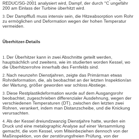
REDUC/SG-2001 analysiert wird, Dampf, der durch °C ungefähr
200 am Einlass der Turbine überhitzt wird.
Der Dampffluß muss intensiv sein, die Hitzeabsorption vom Rohr
3.
zu ermöglichen und Deformation wegen der hohen Temperatur
vermeiden.
Überhitzer-Details
Der Überhitzer kann in zwei Abschnitte geteilt werden,
1.
hauptsächlich und zweitens, wie im studierten worden Kessel, wo
die Überhitzerrohre innerhalb des Fernfelds sind.
Nach neunzehn Dienstjahren, zeigte das Primärman etwas
2.
Rohrdeformation, die, als beobachtet an der letzten Inspektion/an
der Wartung, größer geworden war schloss Abstiege.
Diese Restplastikdeformation wurde auf dem Ausgangsrohr
3.
beobachtet, zugeschrieben differenzialer Ausdehnung, wegen der
verschiedenen Temperaturen (DT), zwischen den letzten zwei
Rohren, verankert, indem man Distanzscheibe, und die Knickung
verursachten.
Als der Kessel dreiundzwanzig Dienstjahre hatte, wurden ein
4.
Druck und eine metalographic Analyse auf einer Versammlung
gemacht, die vom Kessel, vom Miteinbeziehen dennoch von der
Maßinspektion, von der zerstörungsfreien Prüfung, von der