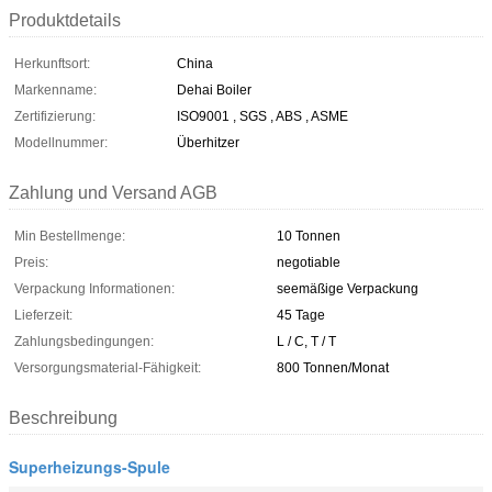
Produktdetails
Herkunftsort:
China
Markenname:
Dehai Boiler
Zertifizierung:
ISO9001 , SGS , ABS , ASME
Modellnummer:
Überhitzer
Zahlung und Versand AGB
Min Bestellmenge:
10 Tonnen
Preis:
negotiable
Verpackung Informationen:
seemäßige Verpackung
Lieferzeit:
45 Tage
Zahlungsbedingungen:
L / C, T / T
Versorgungsmaterial-Fähigkeit:
800 Tonnen/Monat
Beschreibung
Superheizungs-Spule