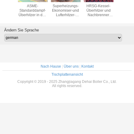
e-Kessel-
ASME-
Superheizungs-
HRSG-Kessel-
Kohlensto
k und
Standarddampf-
Ekonomiser-und
Überhitzer und
Asme-D
ißens-
Überhitzer in den
Lufterhitzer-
Nachbrenner
Superhei
ahren
Industriekesseln
Kessel-Teile für
Standard des
Spulen-
er-Rohr-
mit langem Leben
HRSG-Kessel-
Desuperheater-
eine
3834
Industrie
System-ASME
Hochdruck
Ändern Sie Sprache
Nach Hause
|
Über uns
|
Kontakt
Tischplattenansicht
Copyright © 2019 - 2025 Zhangjiagang Dehai Boiler Co., Ltd.
All rights reserved.