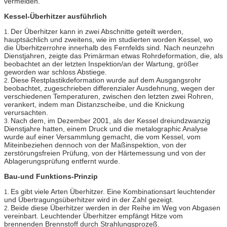
vermeiden.
Kessel-Überhitzer ausführlich
Der Überhitzer kann in zwei Abschnitte geteilt werden,
1.
hauptsächlich und zweitens, wie im studierten worden Kessel, wo
die Überhitzerrohre innerhalb des Fernfelds sind. Nach neunzehn
Dienstjahren, zeigte das Primärman etwas Rohrdeformation, die, als
beobachtet an der letzten Inspektion/an der Wartung, größer
geworden war schloss Abstiege.
Diese Restplastikdeformation wurde auf dem Ausgangsrohr
2.
beobachtet, zugeschrieben differenzialer Ausdehnung, wegen der
verschiedenen Temperaturen, zwischen den letzten zwei Rohren,
verankert, indem man Distanzscheibe, und die Knickung
verursachten.
Nach dem, im Dezember 2001, als der Kessel dreiundzwanzig
3.
Dienstjahre hatten, einem Druck und die metalographic Analyse
wurde auf einer Versammlung gemacht, die vom Kessel, vom
Miteinbeziehen dennoch von der Maßinspektion, von der
zerstörungsfreien Prüfung, von der Härtemessung und von der
Ablagerungsprüfung entfernt wurde.
Bau-und Funktions-Prinzip
Es gibt viele Arten Überhitzer. Eine Kombinationsart leuchtender
1.
und Übertragungsüberhitzer wird in der Zahl gezeigt.
Beide diese Überhitzer werden in der Reihe im Weg von Abgasen
2.
vereinbart. Leuchtender Überhitzer empfängt Hitze vom
brennenden Brennstoff durch Strahlungsprozeß.