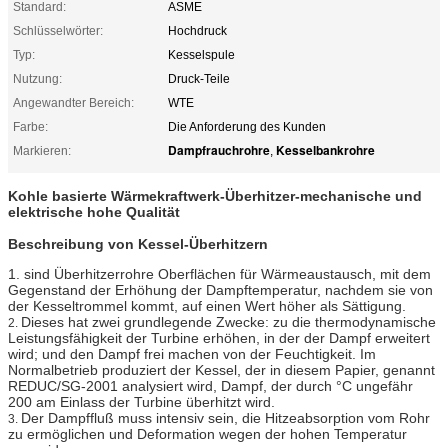
Standard:
ASME
Schlüsselwörter:
Hochdruck
Typ:
Kesselspule
Nutzung:
Druck-Teile
Angewandter Bereich:
WTE
Farbe:
Die Anforderung des Kunden
Dampfrauchrohre
Kesselbankrohre
Markieren:
,
Kohle basierte Wärmekraftwerk-Überhitzer-mechanische und
elektrische hohe Qualität
Beschreibung von Kessel-Überhitzern
1. sind Überhitzerrohre Oberflächen für Wärmeaustausch, mit dem
Gegenstand der Erhöhung der Dampftemperatur, nachdem sie von
der Kesseltrommel kommt, auf einen Wert höher als Sättigung.
Dieses hat zwei grundlegende Zwecke: zu die thermodynamische
2.
Leistungsfähigkeit der Turbine erhöhen, in der der Dampf erweitert
wird; und den Dampf frei machen von der Feuchtigkeit. Im
Normalbetrieb produziert der Kessel, der in diesem Papier, genannt
REDUC/SG-2001 analysiert wird, Dampf, der durch °C ungefähr
200 am Einlass der Turbine überhitzt wird.
Der Dampffluß muss intensiv sein, die Hitzeabsorption vom Rohr
3.
zu ermöglichen und Deformation wegen der hohen Temperatur