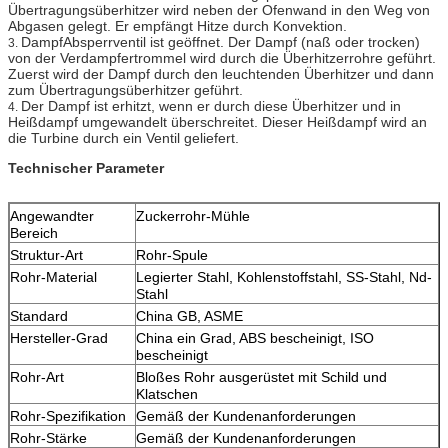
Übertragungsüberhitzer wird neben der Ofenwand in den Weg von
Abgasen gelegt. Er empfängt Hitze durch Konvektion.
DampfAbsperrventil ist geöffnet. Der Dampf (naß oder trocken)
3.
von der Verdampfertrommel wird durch die Überhitzerrohre geführt.
Zuerst wird der Dampf durch den leuchtenden Überhitzer und dann
zum Übertragungsüberhitzer geführt.
Der Dampf ist erhitzt, wenn er durch diese Überhitzer und in
4.
Heißdampf umgewandelt überschreitet. Dieser Heißdampf wird an
die Turbine durch ein Ventil geliefert.
Technischer Parameter
Angewandter
Zuckerrohr-Mühle
Bereich
Struktur-Art
Rohr-Spule
Rohr-Material
Legierter Stahl, Kohlenstoffstahl, SS-Stahl, Nd-
Stahl
Standard
China GB, ASME
Hersteller-Grad
China ein Grad, ABS bescheinigt, ISO
bescheinigt
Rohr-Art
Bloßes Rohr ausgerüstet mit Schild und
Klatschen
Rohr-Spezifikation
Gemäß der Kundenanforderungen
Rohr-Stärke
Gemäß der Kundenanforderungen