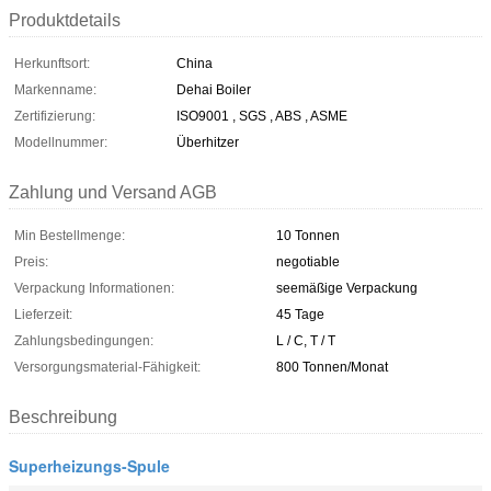
Produktdetails
Herkunftsort:
China
Markenname:
Dehai Boiler
Zertifizierung:
ISO9001 , SGS , ABS , ASME
Modellnummer:
Überhitzer
Zahlung und Versand AGB
Min Bestellmenge:
10 Tonnen
Preis:
negotiable
Verpackung Informationen:
seemäßige Verpackung
Lieferzeit:
45 Tage
Zahlungsbedingungen:
L / C, T / T
Versorgungsmaterial-Fähigkeit:
800 Tonnen/Monat
Beschreibung
Superheizungs-Spule