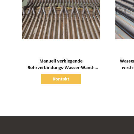
Zeige Details
Manuell verbiegende
Wasse
Rohrverbindungs-Wasser-Wand-
wird 
Rohre in Kessel Test 100%
Stumm
Kontakt
Funktelegrafie-zerstörungsfreier
Prüfung mit Ankern