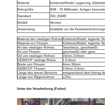
Material
Kohlenstoffstahl, Legierung, Edelstah
Rohrgröße
Φ38 - 76 Millimeter, fertigen besond
Standard
ISO, ASME
Modell
Verziert
Anwendung
Istallable um die Kesselverbrennun
Material des niedrigen Rohres
Kohlenstoffstahl, legierter S
Material von Flossen
Kohlenstoffstahl, legierter S
Art des niedrigen Rohres
Seamlesss, geschweißt
Art von Flossen
geschweißt oder ganz
Od von niedrigen Rohren
15mm-219mm
GEWICHT niedrige Rohre
1.5-6mm
Breite von Flossen
6mm-30mm
GEWICHT Flossen
0.8mm-3.0mm
Länge des leeren Bereichs
entsprechend dem Antrag d
Länge von Rippenrohren
≤23m
Unter der Verarbeitung (Futter)