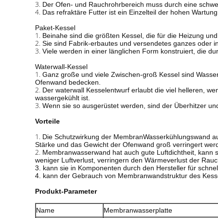
3.
Der Ofen- und Rauchrohrbereich muss durch eine schwe
4.
Das refraktäre Futter ist ein Einzelteil der hohen Wartung
Paket-Kessel
1.
Beinahe sind die größten Kessel, die für die Heizung und
2.
Sie sind Fabrik-erbautes und versendetes ganzes oder
3.
Viele werden in einer länglichen Form konstruiert, die 
Waterwall-Kessel
1.
Ganz große und viele Zwischen-groß Kessel sind Wasser
Ofenwand bedecken.
2.
Der waterwall Kesselentwurf erlaubt die viel helleren, 
wassergekühlt ist.
3.
Wenn sie so ausgerüstet werden, sind der Überhitzer u
Vorteile
1.
Die Schutzwirkung der MembranWasserkühlungswand auf der
Stärke und das Gewicht der Ofenwand groß verringert werd
2.
Membranwasserwand hat auch gute Luftdichtheit, kann s
weniger Luftverlust, verringern den Wärmeverlust der Rauc
3. kann sie in Komponenten durch den Hersteller für schne
4. kann der Gebrauch von Membranwandstruktur des Kessel
Produkt-Parameter
Name
Membranwasserplatte