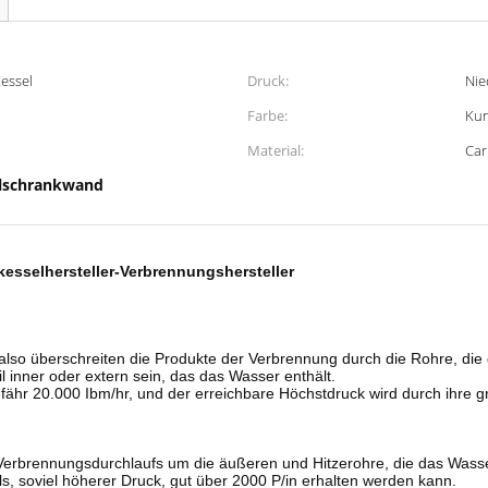
Kessel
Druck:
Nie
Farbe:
Kun
Material:
Car
lschrankwand
sselhersteller-Verbrennungshersteller
, also überschreiten die Produkte der Verbrennung durch die Rohre, d
nner oder extern sein, das das Wasser enthält.
ähr 20.000 Ibm/hr, und der erreichbare Höchstdruck wird durch ihre g
s Verbrennungsdurchlaufs um die äußeren und Hitzerohre, die das Wasse
s, soviel höherer Druck, gut über 2000 P/in erhalten werden kann.