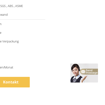
 SGS , ABS , ASME
nwand
n
e
e Verpackung
en/Monat
Kontakt