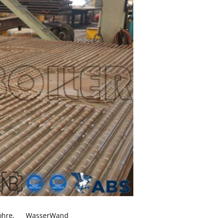
ohre
,
WasserWand