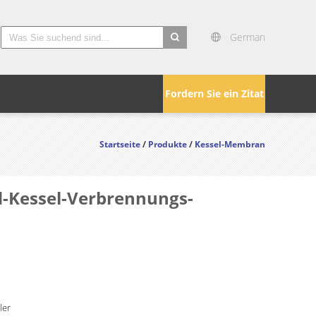
German
search
Fordern Sie ein Zitat
Startseite
/
Produkte
/
Kessel-Membran
Kessel-Verbrennungs-
ler