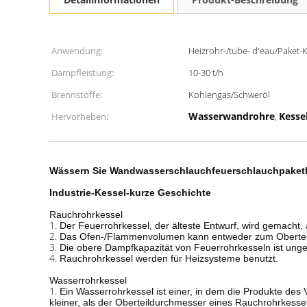
Anwendung:
Heizrohr-/tube- d'eau/Paket-
Dampfleistung:
10-30 t/h
Brennstoffe:
Kohlengas/Schweröl
Wasserwandrohre
Kesse
Hervorheben:
,
Wässern Sie Wandwasserschlauchfeuerschlauchpaketke
Industrie-Kessel-kurze Geschichte
Rauchrohrkessel
1.
Der Feuerrohrkessel, der älteste Entwurf, wird gemacht
2.
Das Ofen-/Flammenvolumen kann entweder zum Oberteil i
3.
Die obere Dampfkapazität von Feuerrohrkesseln ist ungef
4.
Rauchrohrkessel werden für Heizsysteme benutzt.
Wasserrohrkessel
1.
Ein Wasserrohrkessel ist einer, in dem die Produkte de
kleiner, als der Oberteildurchmesser eines Rauchrohrkessel