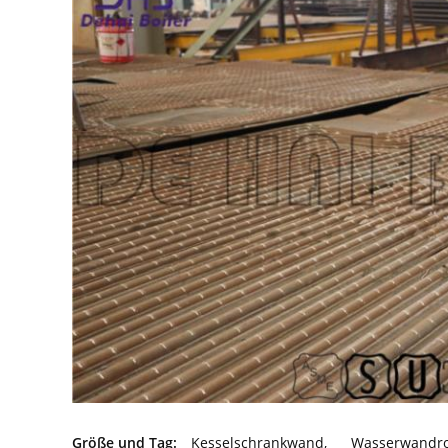
Größe und Tag:
Kesselschrankwand
,
Wasserwandr