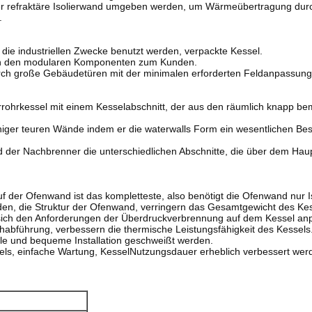
r refraktäre Isolierwand umgeben werden, um Wärmeübertragung durc
.
 die industriellen Zwecke benutzt werden, verpackte Kessel.
 in den modularen Komponenten zum Kunden.
durch große Gebäudetüren mit der minimalen erforderten Feldanpassung
rohrkessel mit einem Kesselabschnitt, der aus den räumlich knapp b
weniger teuren Wände indem er die waterwalls Form ein wesentlichen Be
nd der Nachbrenner die unterschiedlichen Abschnitte, die über dem Ha
 Ofenwand ist das kompletteste, also benötigt die Ofenwand nur Isolie
en, die Struktur der Ofenwand, verringern das Gesamtgewicht des Kes
ich den Anforderungen der Überdruckverbrennung auf dem Kessel anpa
habführung, verbessern die thermische Leistungsfähigkeit des Kessels
lle und bequeme Installation geschweißt werden.
s, einfache Wartung, KesselNutzungsdauer erheblich verbessert wer