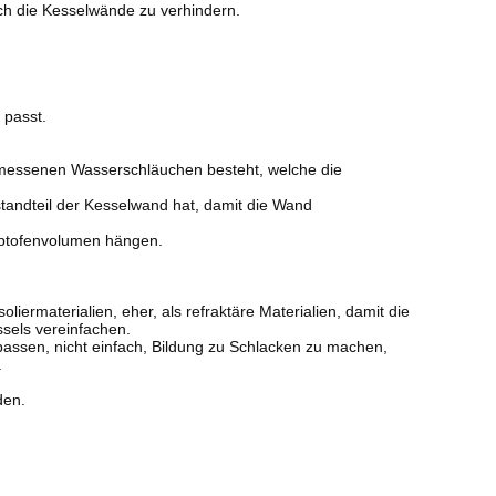
h die Kesselwände zu verhindern.
 passt.
emessenen Wasserschläuchen besteht, welche die
standteil der Kesselwand hat, damit die Wand
uptofenvolumen hängen.
rmaterialien, eher, als refraktäre Materialien, damit die
sels vereinfachen.
ssen, nicht einfach, Bildung zu Schlacken zu machen,
.
den.