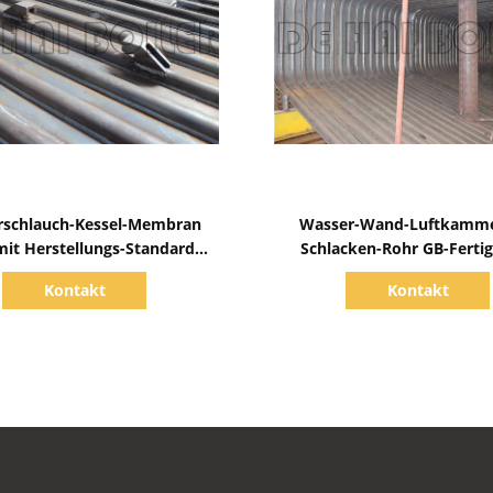
Zeige Details
Zeige Details
rschlauch-Kessel-Membran
Wasser-Wand-Luftkamme
mit Herstellungs-Standard
Schlacken-Rohr GB-Ferti
el-Stiftansätze GBs ASME
Standard
Kontakt
Kontakt