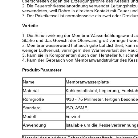
überschreiten gegen die Erzeugungsrohre des Kessels und
2.
Die Feuerrohrkesselanordnung verwendet Leitungsheizung
verwendetes, weil Rohre in direktem Kontakt mit Feuer un
3.
Der Paketkessel ist normalerweise ein zwei oder Dreidurc
Vorteile
1.
Die Schutzwirkung der MembranWasserkühlungswand auf der
Stärke und das Gewicht der Ofenwand groß verringert werd
2.
Membranwasserwand hat auch gute Luftdichtheit, kann s
weniger Luftverlust, verringern den Wärmeverlust der Rauc
3. kann sie in Komponenten durch den Hersteller für schne
4. kann der Gebrauch von Membranwandstruktur des Kessel
Produkt-Parameter
Name
Membranwasserplatte
Material
Kohlenstoffstahl, Legierung, Edelstah
Rohrgröße
Φ38 - 76 Millimeter, fertigen besond
Standard
ISO, ASME
Modell
Verziert
Anwendung
Istallable um die Kesselverbrennun