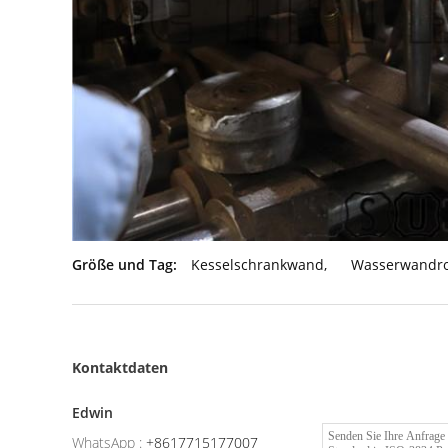
Größe und Tag:
Kesselschrankwand
,
Wasserwandr
Kontaktdaten
Edwin
WhatsApp :
+8617715177007