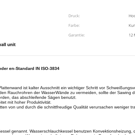
Druck:
Hoc
Farbe:
Kun
Garantie:
12 
all unit
der en-Standard IN ISO-3834
attenwand ist kalter Ausschnitt ein wichtiger Schritt vor Schweißungs
den Rauchrohren der WasserWände zu vermeiden, sollte der Sawing d
rden, das abschleifende Sägen benutzt.
et mit hoher Produktivität.
ten von und durch die schnittfreudige Qualität verursachen weniger tr
ssel genannt. Wasserschlauchkessel benutzen Konvektionsheizung, die