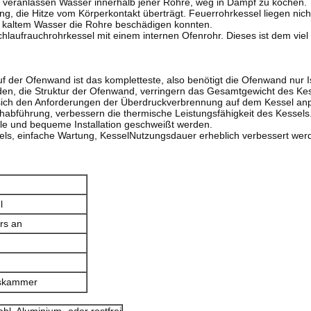
 veranlassen Wasser innerhalb jener Rohre, weg in Dampf zu kochen.
, die Hitze vom Körperkontakt überträgt. Feuerrohrkessel liegen nich
d kaltem Wasser die Rohre beschädigen konnten.
hlaufrauchrohrkessel mit einem internen Ofenrohr. Dieses ist dem viel 
 Ofenwand ist das kompletteste, also benötigt die Ofenwand nur Isolie
en, die Struktur der Ofenwand, verringern das Gesamtgewicht des Kes
ich den Anforderungen der Überdruckverbrennung auf dem Kessel anpa
habführung, verbessern die thermische Leistungsfähigkeit des Kessels
lle und bequeme Installation geschweißt werden.
s, einfache Wartung, KesselNutzungsdauer erheblich verbessert wer
l
ers an
gskammer