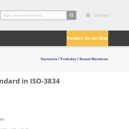
German
Fordern Sie ein Zitat
Startseite
/
Produkte
/
Kessel-Membran
dard in ISO-3834
ler