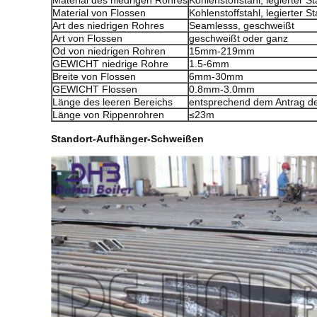
Material des niedrigen Rohres
Kohlenstoffstahl, legierter S
Material von Flossen
Kohlenstoffstahl, legierter S
Art des niedrigen Rohres
Seamlesss, geschweißt
Art von Flossen
geschweißt oder ganz
Od von niedrigen Rohren
15mm-219mm
GEWICHT niedrige Rohre
1.5-6mm
Breite von Flossen
6mm-30mm
GEWICHT Flossen
0.8mm-3.0mm
Länge des leeren Bereichs
entsprechend dem Antrag d
Länge von Rippenrohren
≤23m
Standort-Aufhänger-Schweißen