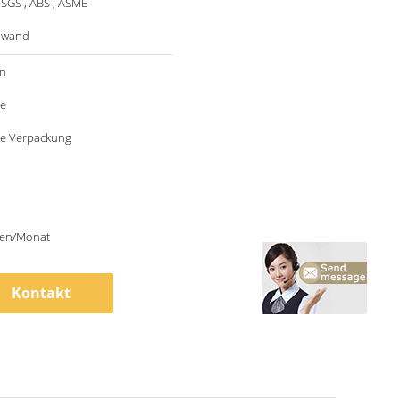
 SGS , ABS , ASME
nwand
n
le
e Verpackung
en/Monat
Kontakt