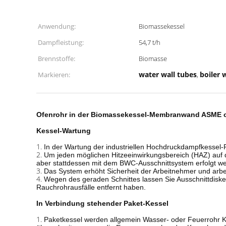
Anwendung:
Biomassekessel
Dampfleistung:
54,7 t/h
Brennstoffe:
Biomasse
water wall tubes
boiler w
Markieren:
,
Ofenrohr in der Biomassekessel-Membranwand ASME o
Kessel-Wartung
1.
In der Wartung der industriellen Hochdruckdampfkessel-Pl
2.
Um jeden möglichen Hitzeeinwirkungsbereich (HAZ) auf 
aber stattdessen mit dem BWC-Ausschnittsystem erfolgt we
3.
Das System erhöht Sicherheit der Arbeitnehmer und arbeit
4.
Wegen des geraden Schnittes lassen Sie Ausschnittdisket
Rauchrohrausfälle entfernt haben.
In Verbindung stehender Paket-Kessel
1.
Paketkessel werden allgemein Wasser- oder Feuerrohr Ke