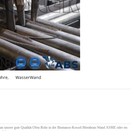
ohre
,
WasserWand