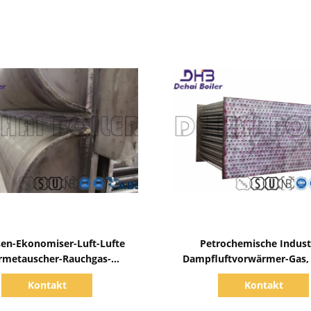
Zeige Details
Zeige Details
sen-Ekonomiser-Luft-Lufte
Petrochemische Indust
metauscher-Rauchgas-
Dampfluftvorwärmer-Gas, 
Heizelemente
schnelle Verbrennung kond
Kontakt
Kontakt