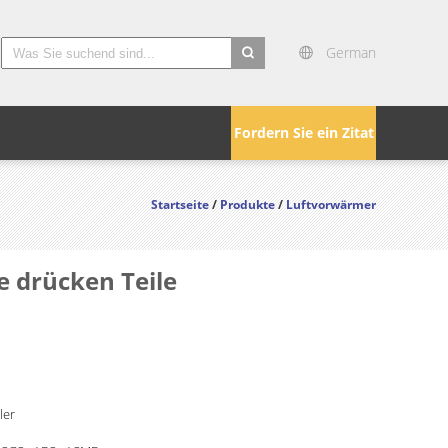
German
Fordern Sie ein Zitat
Startseite
/
Produkte
/
Luftvorwärmer
 drücken Teile
ler