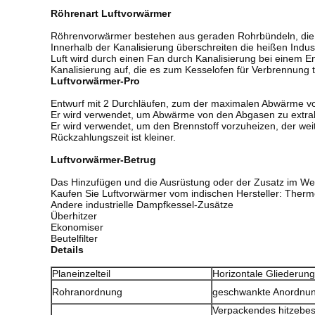
Röhrenart Luftvorwärmer
Röhrenvorwärmer bestehen aus geraden Rohrbündeln, die d
Innerhalb der Kanalisierung überschreiten die heißen Indu
Luft wird durch einen Fan durch Kanalisierung bei einem 
Kanalisierung auf, die es zum Kesselofen für Verbrennung t
Luftvorwärmer-Pro
Entwurf mit 2 Durchläufen, zum der maximalen Abwärme vo
Er wird verwendet, um Abwärme von den Abgasen zu extrahi
Er wird verwendet, um den Brennstoff vorzuheizen, der w
Rückzahlungszeit ist kleiner.
Luftvorwärmer-Betrug
Das Hinzufügen und die Ausrüstung oder der Zusatz im W
Kaufen Sie Luftvorwärmer vom indischen Hersteller: Therm
Andere industrielle Dampfkessel-Zusätze
Überhitzer
Ekonomiser
Beutelfilter
Details
Planeinzelteil
Horizontale Gliederung
Rohranordnung
geschwankte Anordnun
Verpackendes hitzebes