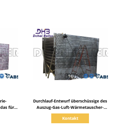
Zeige Details
rie-
Durchlauf-Entwurf überschüssige des
das für
Auszug-Gas-Luft-Wärmetauscher-
ensiert
Dampfluftheizungs-zusätzlicher
Kontakt
Zusatz-2