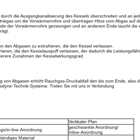
urch die Ausgangkanalisierung des Kessels überschreiten und an jede
striegas um die Vorwärmerrohre und übertragen Hitze vom Abgas auf di
Ende der Vorwärmerrohre gezwungen und an anderem Ende taucht die er
rägt.
n den Abgasen zu extrahieren, die den Kessel verlassen.
eren, die den Kesselauspuff verlassen, der dadurch die Leistungsfähi
eiterere Zunahmen der Kesselwirkungsgrad.
eg von Abgasen erhöht Rauchgas-Druckabfall den bis zum Ende, also 
odyne-Technik-Systeme: Treten Sie mit uns in Verbindung
Vertikaler Plan
geschwankte Anordnung/
gs/in-line-Anordnung
Inline-Anordnung
tändiges Material