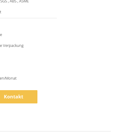
 SGS , ABS , ASME
t
le
e Verpackung
en/Monat
Kontakt