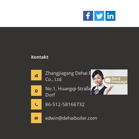
Kontakt
Zhangjiagang Dehai Boiler
Co., Ltd
No.1, Huangqi-Straße, Li-
Dorf
86-512-58166732
edwin@dehaiboiler.com