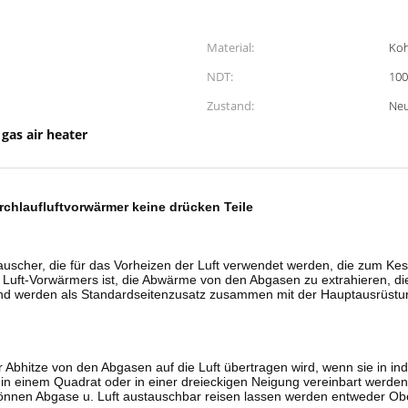
Material:
Koh
NDT:
10
Zustand:
Ne
gas air heater
,
chlaufluftvorwärmer keine drücken Teile
tauscher, die für das Vorheizen der Luft verwendet werden, die zum K
 Luft-Vorwärmers ist, die Abwärme von den Abgasen zu extrahieren, di
d werden als Standardseitenzusatz zusammen mit der Hauptausrüstung 
r Abhitze von den Abgasen auf die Luft übertragen wird, wenn sie in i
 in einem Quadrat oder in einer dreieckigen Neigung vereinbart wer
können Abgase u. Luft austauschbar reisen lassen werden entweder Ober