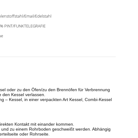
lenstoffstahl/Email/Edelstahl
0% PINT/FUNKTELEGRAFIE
ue
essel oder zu den Öfen/zu den Brennöfen für Verbrennung
e den Kessel verlassen.
– Kessel, in einer verpackten Art Kessel, Combi-Kessel
ndirekten Kontakt mit einander kommen.
den und zu einem Rohrboden geschweißt werden. Abhängig
teilseite oder Rohrseite.