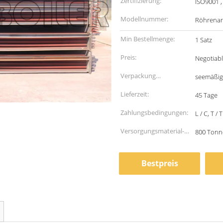
Zertifizierung:
ISO9001 ,
Modellnummer:
Röhrenar
Min Bestellmenge:
1 Satz
Preis:
Negotiab
Verpackung
seemäßig
Informationen:
Lieferzeit:
45 Tage
Zahlungsbedingungen:
L / C, T / T
Versorgungsmaterial-
800 Tonn
Fähigkeit:
Bestpreis