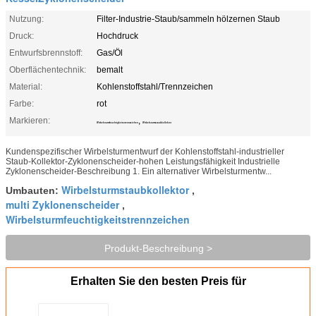
Nutzung:
Filter-Industrie-Staub/sammeln hölzernen Staub
Druck:
Hochdruck
Entwurfsbrennstoff:
Gas/Öl
Oberflächentechnik:
bemalt
Material:
Kohlenstoffstahl/Trennzeichen
Farbe:
rot
Markieren:
,
Wirbelsturmfeuchtigkeitstrennzeichen
Wirbelsturmstaubkollektor
Kundenspezifischer Wirbelsturmentwurf der Kohlenstoffstahl-industrieller
Staub-Kollektor-Zyklonenscheider-hohen Leistungsfähigkeit Industrielle
Zyklonenscheider-Beschreibung 1. Ein alternativer Wirbelsturmentw...
Wirbelsturmstaubkollektor
Umbauten:
,
multi Zyklonenscheider
,
Wirbelsturmfeuchtigkeitstrennzeichen
Produkt-Beschreibung >
Erhalten Sie den besten Preis für