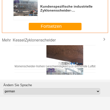
Kundenspezifische industrielle
Zyklonenscheider-
Kohlenstoffstahl-Dampfkessel-
Komponenten-langes Leben
Fortsetzen
KesselZyklonenscheider
Mehr
Kessel-Zyklonenscheider-hohen Geschwindigkeit Eco drehende Luftströmung der
Ändern Sie Sprache
Vor Filter-Kessel-Staub-Kollektor, Platten-Metallmulti Zyklonenscheider-Zentri