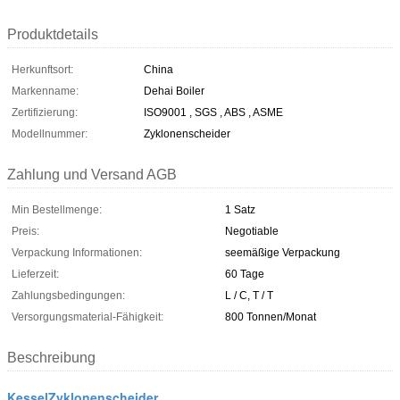
Produktdetails
Herkunftsort:
China
Markenname:
Dehai Boiler
Zertifizierung:
ISO9001 , SGS , ABS , ASME
Modellnummer:
Zyklonenscheider
Zahlung und Versand AGB
Min Bestellmenge:
1 Satz
Preis:
Negotiable
Verpackung Informationen:
seemäßige Verpackung
Lieferzeit:
60 Tage
Zahlungsbedingungen:
L / C, T / T
Versorgungsmaterial-Fähigkeit:
800 Tonnen/Monat
Beschreibung
KesselZyklonenscheider