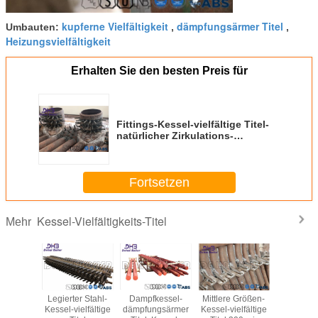
kupferne Vielfältigkeit
dämpfungsärmer Titel
Umbauten:
,
,
Heizungsvielfältigkeit
Erhalten Sie den besten Preis für
Fittings-Kessel-vielfältige Titel-
natürlicher Zirkulations-
Heißwasser-Ertrag
Fortsetzen
Kessel-Vielfältigkeits-Titel
Mehr
dkessel-
Legierter Stahl-
Dampfkessel-
Mittlere Größen-
Kessel-
ge Titel-
Kessel-vielfältige
dämpfungsärmer
Kessel-vielfältige
zertei