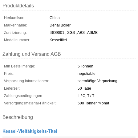
Produktdetails
Herkunftsort:
China
Markenname:
Dehai Boiler
Zertifizierung:
ISO9001 , SGS , ABS , ASME
Modellnummer:
Kesseltitel
Zahlung und Versand AGB
Min Bestellmenge:
5 Tonnen
Preis:
negotiable
Verpackung Informationen:
seemäßige Verpackung
Lieferzeit:
50 Tage
Zahlungsbedingungen:
L / C, T / T
Versorgungsmaterial-Fähigkeit:
500 Tonnen/Monat
Beschreibung
Kessel-Vielfältigkeits-Titel