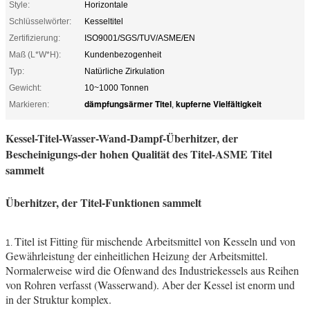
Style:
Horizontale
Schlüsselwörter:
Kesseltitel
Zertifizierung:
ISO9001/SGS/TUV/ASME/EN
Maß (L*W*H):
Kundenbezogenheit
Typ:
Natürliche Zirkulation
Gewicht:
10~1000 Tonnen
dämpfungsärmer Titel
kupferne Vielfältigkeit
Markieren:
,
Kessel-Titel-Wasser-Wand-Dampf-Überhitzer, der
Bescheinigungs-der hohen Qualität des Titel-ASME Titel
sammelt
Überhitzer, der Titel-Funktionen sammelt
Titel ist Fitting für mischende Arbeitsmittel von Kesseln und von
1.
Gewährleistung der einheitlichen Heizung der Arbeitsmittel.
Normalerweise wird die Ofenwand des Industriekessels aus Reihen
von Rohren verfasst (Wasserwand). Aber der Kessel ist enorm und
in der Struktur komplex.