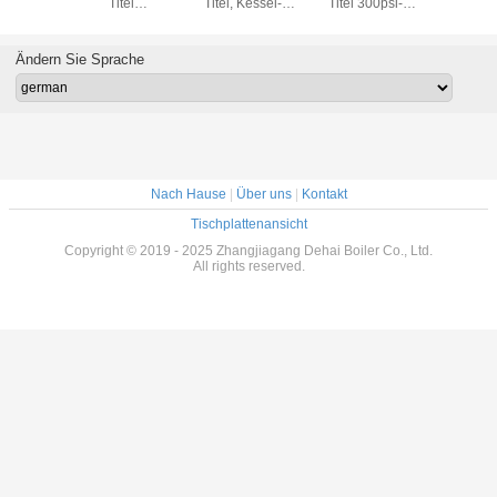
Reserven
Titel
Titel, Kessel-
Titel 300psi-
Dampfke
es
wassergekühlt für
vielfältige
2000psi mit
vielfältige 
offstahl-
Dampfkessel-
Kraftwerk-Station
Druckbehälter
industri
r Hrsg-
Ekonomiser
angewendet
Ändern Sie Sprache
sel
Nach Hause
|
Über uns
|
Kontakt
Tischplattenansicht
Copyright © 2019 - 2025 Zhangjiagang Dehai Boiler Co., Ltd.
All rights reserved.