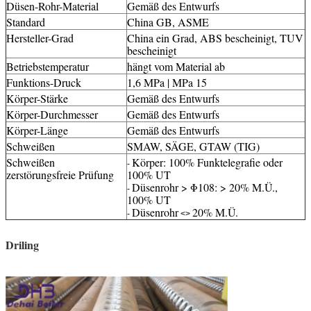
Düsen-Rohr-Material
Gemäß des Entwurfs
Standard
China GB, ASME
Hersteller-Grad
China ein Grad, ABS bescheinigt, TUV
bescheinigt
Betriebstemperatur
hängt vom Material ab
Funktions-Druck
1,6 MPa | MPa 15
Körper-Stärke
Gemäß des Entwurfs
Körper-Durchmesser
Gemäß des Entwurfs
Körper-Länge
Gemäß des Entwurfs
Schweißen
SMAW, SÄGE, GTAW (TIG)
Schweißen
Körper: 100% Funktelegrafie oder
-
zerstörungsfreie Prüfung
100% UT
Düsenrohr > Φ108: > 20% M.Ü.,
-
100% UT
Düsenrohr
20% M.Ü.
-
<>
Driling