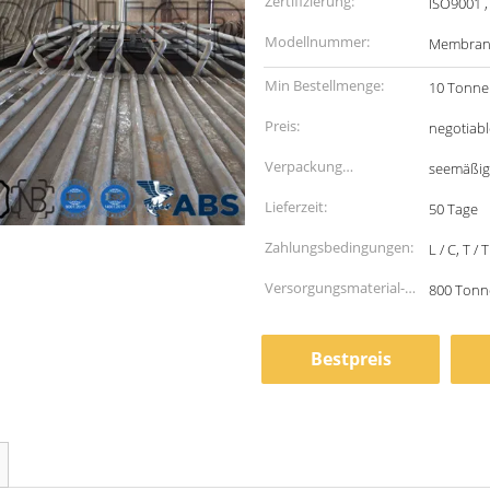
Zertifizierung:
ISO9001 ,
Modellnummer:
Membra
Min Bestellmenge:
10 Tonne
Preis:
negotiabl
Verpackung
seemäßig
Informationen:
Lieferzeit:
50 Tage
Zahlungsbedingungen:
L / C, T / T
Versorgungsmaterial-
800 Tonn
Fähigkeit:
Bestpreis