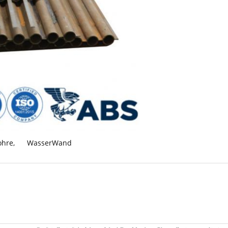
ohre
,
WasserWand