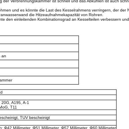
g der Verbrennungskammer ist schnell und das Abkühlen ist auch schne
ehmen und es könnte die Last des Kesselrahmens verringern, der der 
branwasserwand die Hitzeaufnahmekapazität von Rohren.
 den einleitenden Kombinationsgrad an Kesselteilen verbessern und di
s an
skammer
nd
, 20G, A195, A-1
rMoG, T11
escheinigt, TUV bescheinigt
 Φ42 Millimeter, Φ51 Millimeter, Φ57 Millimeter, Φ60 Millimeter