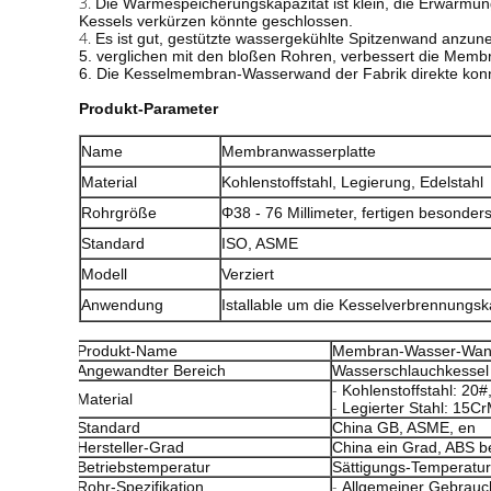
3.
Die Wärmespeicherungskapazität ist klein, die Erwärmun
Kessels verkürzen könnte geschlossen.
4.
Es ist gut, gestützte wassergekühlte Spitzenwand anzun
5. verglichen mit den bloßen Rohren, verbessert die Mem
6. Die Kesselmembran-Wasserwand der Fabrik direkte konnte
Produkt-Parameter
Name
Membranwasserplatte
Material
Kohlenstoffstahl, Legierung, Edelstahl
Rohrgröße
Φ38 - 76 Millimeter, fertigen besonder
Standard
ISO, ASME
Modell
Verziert
Anwendung
Istallable um die Kesselverbrennung
Produkt-Name
Membran-Wasser-Wa
Angewandter Bereich
Wasserschlauchkessel
-
Kohlenstoffstahl: 20#
Material
-
Legierter Stahl: 15C
Standard
China GB, ASME, en
Hersteller-Grad
China ein Grad, ABS b
Betriebstemperatur
Sättigungs-Temperatur
-
Rohr-Spezifikation
Allgemeiner Gebrauch: