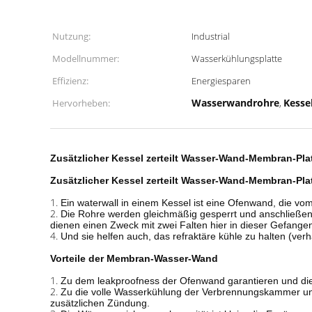
Nutzung:
Industrial
Modellnummer:
Wasserkühlungsplatte
Effizienz:
Energiesparen
Wasserwandrohre
Kesse
Hervorheben:
,
Zusätzlicher Kessel zerteilt Wasser-Wand-Membran-Pl
Zusätzlicher Kessel zerteilt Wasser-Wand-Membran-Pl
1.
Ein waterwall in einem Kessel ist eine Ofenwand, die vo
2.
Die Rohre werden gleichmäßig gesperrt und anschließen
dienen einen Zweck mit zwei Falten hier in dieser Gefang
4.
Und sie helfen auch, das refraktäre kühle zu halten (ve
Vorteile der Membran-Wasser-Wand
1.
Zu dem leakproofness der Ofenwand garantieren und die
2.
Zu die volle Wasserkühlung der Verbrennungskammer un
zusätzlichen Zündung.