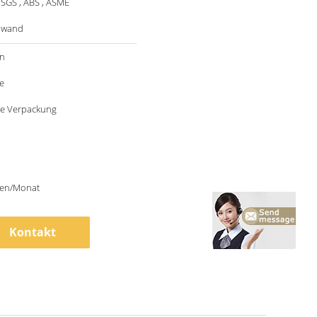
 SGS , ABS , ASME
nwand
n
e
e Verpackung
en/Monat
Kontakt