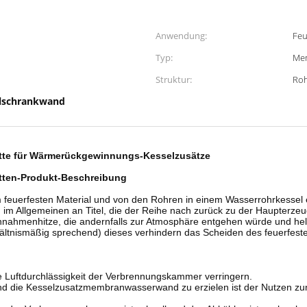
Anwendung:
Feu
Typ:
Me
Struktur:
Roh
lschrankwand
atte für Wärmerückgewinnungs-Kesselzusätze
atten-Produkt-Beschreibung
m feuerfesten Material und von den Rohren in einem Wasserrohrkessel e
 im Allgemeinen an Titel, die der Reihe nach zurück zu der Haupterz
ennahmenhitze, die andernfalls zur Atmosphäre entgehen würde und hel
rhältnismäßig sprechend) dieses verhindern das Scheiden des feuerfeste
 Luftdurchlässigkeit der Verbrennungskammer verringern.
d die Kesselzusatzmembranwasserwand zu erzielen ist der Nutzen zum